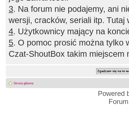
3
. Na forum nie podajemy, ani nie 
wersji, cracków, seriali itp. Tuta
4
. Użytkownicy mający na konci
5
. O pomoc prosić można tylko 
Czat-ShoutBox takim miejscem ni
Strona główna
Powered 
Forum