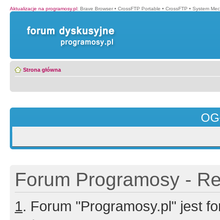
Aktualizacje na programosy.pl
:
Brave Browser
•
CrossFTP Portable
•
CrossFTP
•
System Mec
Strona główna
OG
Forum Programosy - Rej
1
. Forum "Programosy.pl" jest 