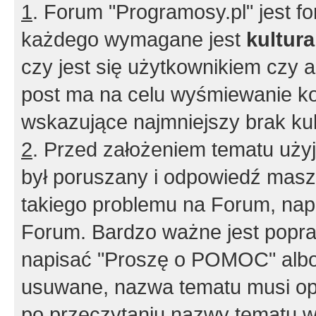
1
. Forum "Programosy.pl" jest 
każdego wymagane jest
kultur
czy jest się użytkownikiem czy a
post ma na celu wyśmiewanie ko
wskazujące najmniejszy brak kult
2
. Przed założeniem tematu użyj 
był poruszany i odpowiedź masz 
takiego problemu na Forum, nap
Forum. Bardzo ważne jest popra
napisać "Proszę o POMOC" albo
usuwane, nazwa tematu musi opi
po przeczytaniu nazwy tematu w