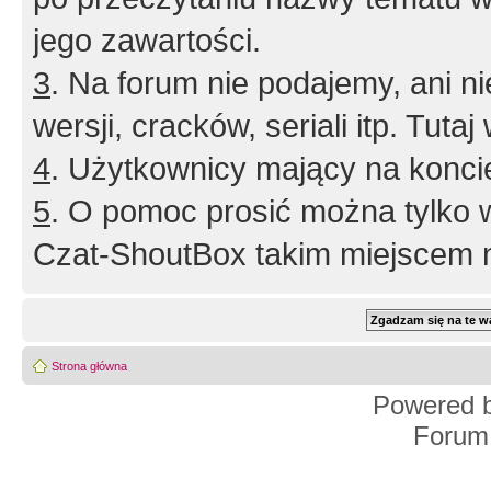
jego zawartości.
3
. Na forum nie podajemy, ani nie 
wersji, cracków, seriali itp. Tuta
4
. Użytkownicy mający na konci
5
. O pomoc prosić można tylko 
Czat-ShoutBox takim miejscem ni
Strona główna
Powered 
Forum