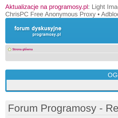
Aktualizacje na programosy.pl
:
Light Ima
ChrisPC Free Anonymous Proxy
•
Adblo
Strona główna
OG
Forum Programosy - Rej