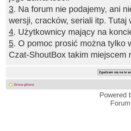
3
. Na forum nie podajemy, ani nie 
wersji, cracków, seriali itp. Tuta
4
. Użytkownicy mający na konci
5
. O pomoc prosić można tylko 
Czat-ShoutBox takim miejscem ni
Strona główna
Powered 
Forum