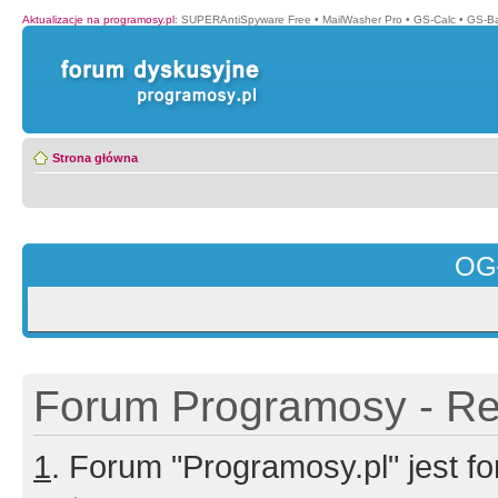
Aktualizacje na programosy.pl
:
SUPERAntiSpyware Free
•
MailWasher Pro
•
GS-Calc
•
GS-B
Strona główna
OG
Forum Programosy - Rej
1
. Forum "Programosy.pl" jest 