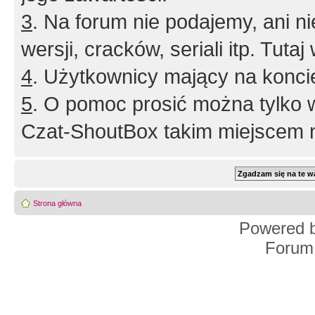
3
. Na forum nie podajemy, ani nie 
wersji, cracków, seriali itp. Tuta
4
. Użytkownicy mający na konci
5
. O pomoc prosić można tylko 
Czat-ShoutBox takim miejscem ni
Strona główna
Powered 
Forum