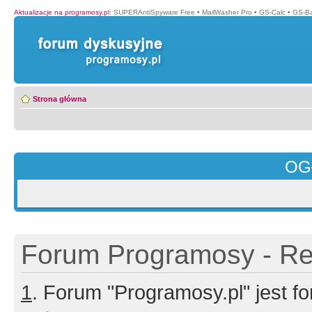
Aktualizacje na programosy.pl
:
SUPERAntiSpyware Free
•
MailWasher Pro
•
GS-Calc
•
GS-B
Strona główna
OG
Forum Programosy - Rej
1
. Forum "Programosy.pl" jest 