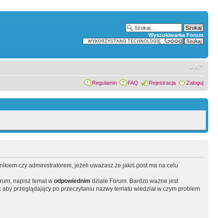
Wyszukiwarka Forum
Regulamin
FAQ
Rejestracja
Zaloguj
wnikiem czy administratorem, jeżeli uważasz że jakiś post ma na celu
orum, napisz temat w
odpowiednim
dziale Forum. Bardzo ważne jest
 aby przeglądający po przeczytaniu nazwy tematu wiedział w czym problem