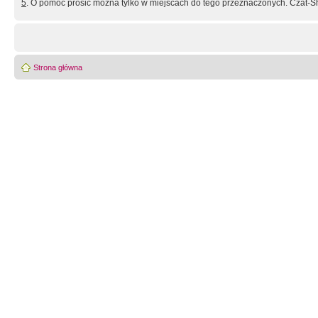
5
. O pomoc prosić można tylko w miejscach do tego przeznaczonych. Czat-Sh
Strona główna