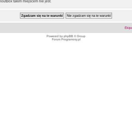
outBox takim miejscem nie jest.
Ekip
Powered by
phpBB
© Group
Forum Programosy.pl