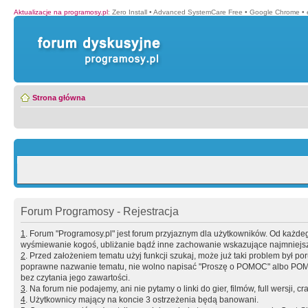
Aktualizacje na programosy.pl
:
Zero Install
•
Advanced SystemCare Free
•
Google Chrome
•
Strona główna
Forum Programosy - Rejestracja
1
. Forum "Programosy.pl" jest forum przyjaznym dla użytkowników. Od każd
wyśmiewanie kogoś, ubliżanie bądź inne zachowanie wskazujące najmniejszy 
2
. Przed założeniem tematu użyj funkcji szukaj, może już taki problem był 
poprawne nazwanie tematu, nie wolno napisać "Proszę o POMOC" albo POMOC
bez czytania jego zawartości.
3
. Na forum nie podajemy, ani nie pytamy o linki do gier, filmów, full wersji, cr
4
. Użytkownicy mający na koncie 3 ostrzeżenia będą banowani.