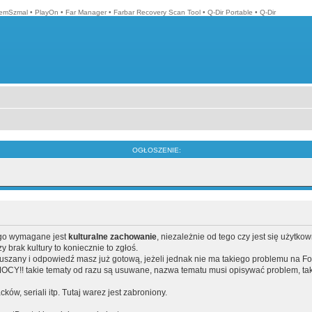
emSzmal
•
PlayOn
•
Far Manager
•
Farbar Recovery Scan Tool
•
Q-Dir Portable
•
Q-Dir
OGŁOSZENIE:
ego wymagane jest
kulturalne zachowanie
, niezależnie od tego czy jest się użytko
brak kultury to koniecznie to zgłoś.
poruszany i odpowiedź masz już gotową, jeżeli jednak nie ma takiego problemu na F
Y!! takie tematy od razu są usuwane, nazwa tematu musi opisywać problem, tak
acków, seriali itp. Tutaj warez jest zabroniony.