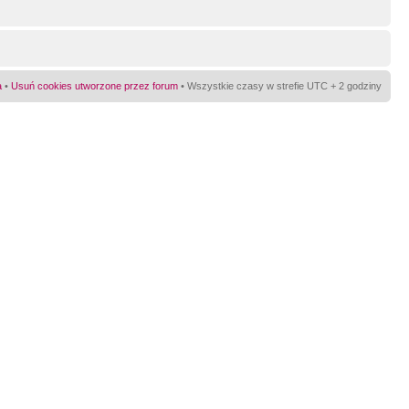
a
•
Usuń cookies utworzone przez forum
• Wszystkie czasy w strefie UTC + 2 godziny