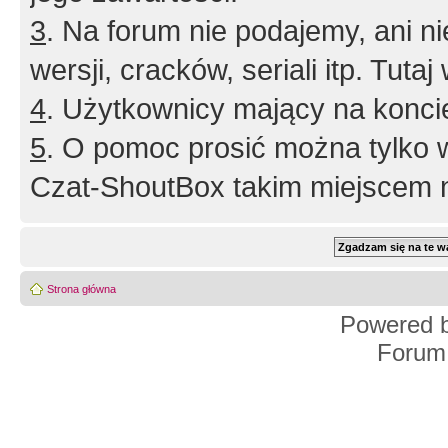
3
. Na forum nie podajemy, ani nie 
wersji, cracków, seriali itp. Tuta
4
. Użytkownicy mający na konci
5
. O pomoc prosić można tylko 
Czat-ShoutBox takim miejscem ni
Strona główna
Powered 
Forum