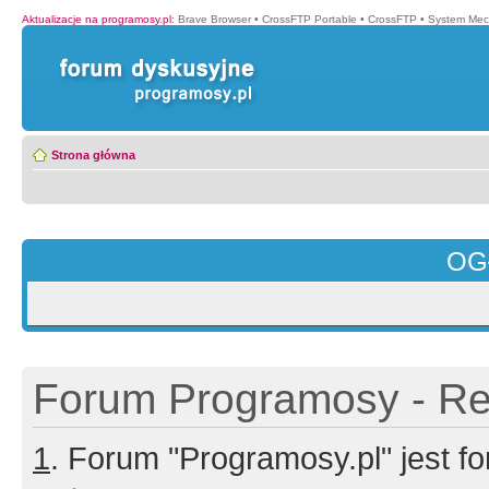
Aktualizacje na programosy.pl
:
Brave Browser
•
CrossFTP Portable
•
CrossFTP
•
System Mec
Strona główna
OG
Forum Programosy - Rej
1
. Forum "Programosy.pl" jest 