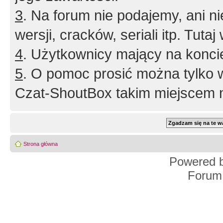
3
. Na forum nie podajemy, ani nie 
wersji, cracków, seriali itp. Tuta
4
. Użytkownicy mający na konci
5
. O pomoc prosić można tylko 
Czat-ShoutBox takim miejscem ni
Strona główna
Powered 
Forum