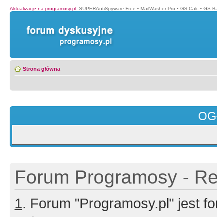
Aktualizacje na programosy.pl
:
SUPERAntiSpyware Free
•
MailWasher Pro
•
GS-Calc
•
GS-B
Strona główna
OG
Forum Programosy - Rej
1
. Forum "Programosy.pl" jest 