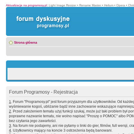
Aktualizacje na programosy.pl
:
Light Image Resizer
•
Rename Master
•
Helium
•
Opera
•
Chr
Strona główna
Forum Programosy - Rejestracja
1
. Forum "Programosy.pl" jest forum przyjaznym dla użytkowników. Od każd
wyśmiewanie kogoś, ubliżanie bądź inne zachowanie wskazujące najmniejszy 
2
. Przed założeniem tematu użyj funkcji szukaj, może już taki problem był 
poprawne nazwanie tematu, nie wolno napisać "Proszę o POMOC" albo POMOC
bez czytania jego zawartości.
3
. Na forum nie podajemy, ani nie pytamy o linki do gier, filmów, full wersji, cr
4
. Użytkownicy mający na koncie 3 ostrzeżenia będą banowani.