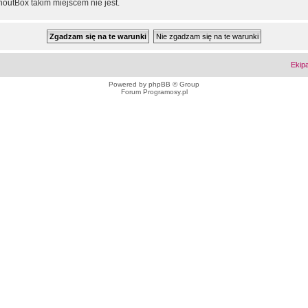
outBox takim miejscem nie jest.
Ekip
Powered by
phpBB
© Group
Forum Programosy.pl