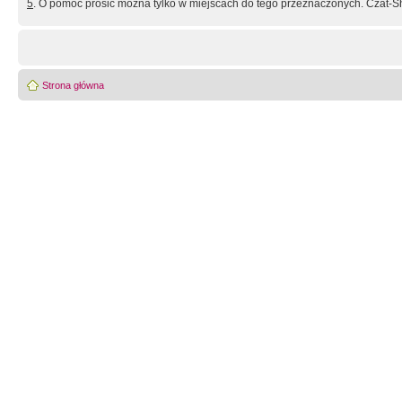
5
. O pomoc prosić można tylko w miejscach do tego przeznaczonych. Czat-Sh
Strona główna