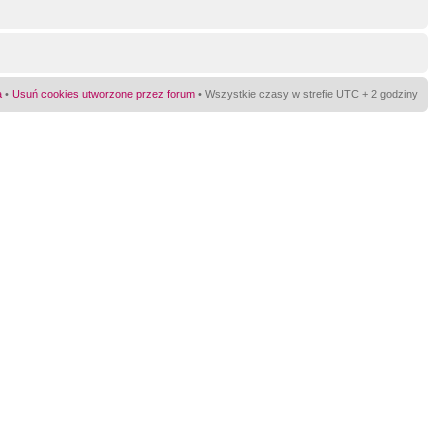
a
•
Usuń cookies utworzone przez forum
• Wszystkie czasy w strefie UTC + 2 godziny