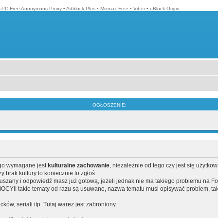
isPC Free Anonymous Proxy
•
Adblock Plus
•
Mixmax Free
•
Viber
•
uBlock Origin
OGŁOSZENIE:
ego wymagane jest
kulturalne zachowanie
, niezależnie od tego czy jest się użytko
brak kultury to koniecznie to zgłoś.
poruszany i odpowiedź masz już gotową, jeżeli jednak nie ma takiego problemu na F
Y!! takie tematy od razu są usuwane, nazwa tematu musi opisywać problem, tak
acków, seriali itp. Tutaj warez jest zabroniony.