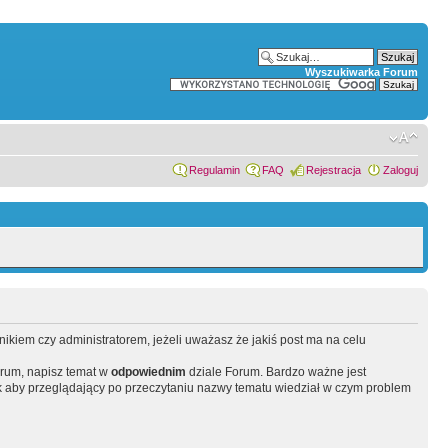
Wyszukiwarka Forum
Regulamin
FAQ
Rejestracja
Zaloguj
wnikiem czy administratorem, jeżeli uważasz że jakiś post ma na celu
orum, napisz temat w
odpowiednim
dziale Forum. Bardzo ważne jest
 aby przeglądający po przeczytaniu nazwy tematu wiedział w czym problem