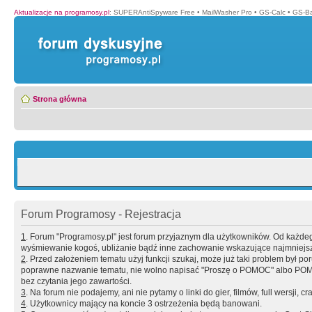
Aktualizacje na programosy.pl
:
SUPERAntiSpyware Free
•
MailWasher Pro
•
GS-Calc
•
GS-B
Strona główna
Forum Programosy - Rejestracja
1
. Forum "Programosy.pl" jest forum przyjaznym dla użytkowników. Od każd
wyśmiewanie kogoś, ubliżanie bądź inne zachowanie wskazujące najmniejszy 
2
. Przed założeniem tematu użyj funkcji szukaj, może już taki problem był 
poprawne nazwanie tematu, nie wolno napisać "Proszę o POMOC" albo POMOC
bez czytania jego zawartości.
3
. Na forum nie podajemy, ani nie pytamy o linki do gier, filmów, full wersji, cr
4
. Użytkownicy mający na koncie 3 ostrzeżenia będą banowani.