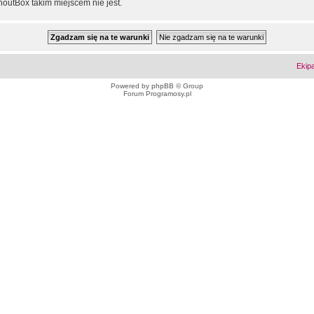
outBox takim miejscem nie jest.
Ekip
Powered by
phpBB
© Group
Forum Programosy.pl