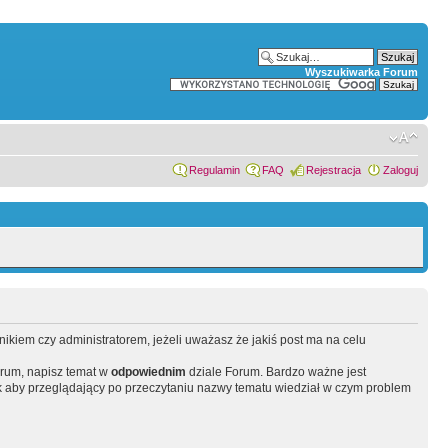
Wyszukiwarka Forum
Regulamin
FAQ
Rejestracja
Zaloguj
wnikiem czy administratorem, jeżeli uważasz że jakiś post ma na celu
orum, napisz temat w
odpowiednim
dziale Forum. Bardzo ważne jest
 aby przeglądający po przeczytaniu nazwy tematu wiedział w czym problem