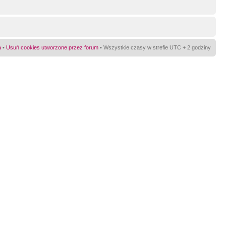
a
•
Usuń cookies utworzone przez forum
• Wszystkie czasy w strefie UTC + 2 godziny