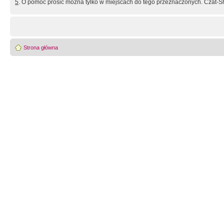
5
. O pomoc prosić można tylko w miejscach do tego przeznaczonych. Czat-Sh
Strona główna