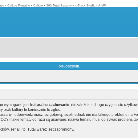
ase
•
Calibre Portable
•
Calibre
•
360 Total Security
•
n-Track Studio
•
AIMP
OGŁOSZENIE:
ego wymagane jest
kulturalne zachowanie
, niezależnie od tego czy jest się użytko
brak kultury to koniecznie to zgłoś.
poruszany i odpowiedź masz już gotową, jeżeli jednak nie ma takiego problemu na F
Y!! takie tematy od razu są usuwane, nazwa tematu musi opisywać problem, tak
acków, seriali itp. Tutaj warez jest zabroniony.