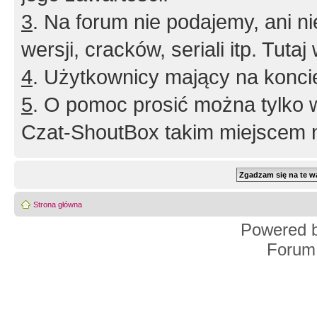
3
. Na forum nie podajemy, ani nie 
wersji, cracków, seriali itp. Tuta
4
. Użytkownicy mający na konci
5
. O pomoc prosić można tylko 
Czat-ShoutBox takim miejscem ni
Strona główna
Powered 
Forum