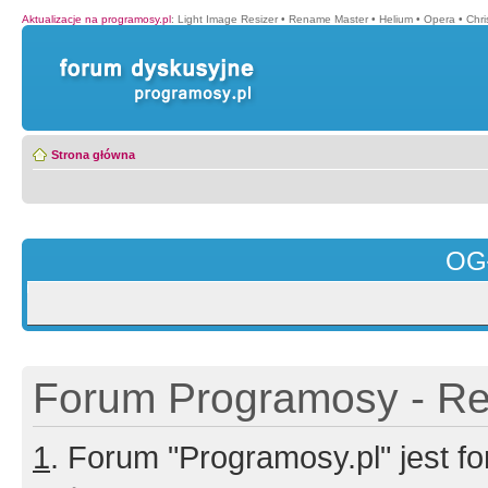
Aktualizacje na programosy.pl
:
Light Image Resizer
•
Rename Master
•
Helium
•
Opera
•
Chr
Strona główna
OG
Forum Programosy - Rej
1
. Forum "Programosy.pl" jest 