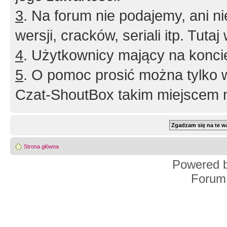
3
. Na forum nie podajemy, ani nie 
wersji, cracków, seriali itp. Tuta
4
. Użytkownicy mający na konci
5
. O pomoc prosić można tylko 
Czat-ShoutBox takim miejscem ni
Strona główna
Powered 
Forum