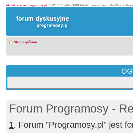
Aktualizacje na programosy.pl
:
Dr.WEB CureIt!
•
SUPERAntiSpyware Free
•
MailWasher Pro
Strona główna
OG
Forum Programosy - Rej
1
. Forum "Programosy.pl" jest 