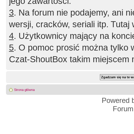
jego zawartości.
3
. Na forum nie podajemy, ani nie 
wersji, cracków, seriali itp. Tuta
4
. Użytkownicy mający na konci
5
. O pomoc prosić można tylko 
Czat-ShoutBox takim miejscem ni
Strona główna
Powered 
Forum