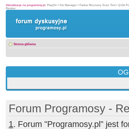
Aktualizacje na programosy.pl
:
PlayOn
•
Far Manager
•
Farbar Recovery Scan Tool
•
Q-Dir P
Resizer
Strona główna
OG
Forum Programosy - Rej
1
. Forum "Programosy.pl" jest 