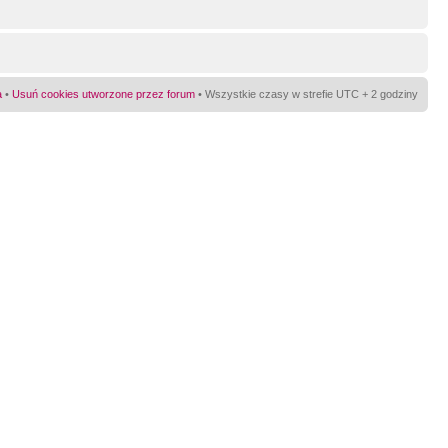
a
•
Usuń cookies utworzone przez forum
• Wszystkie czasy w strefie UTC + 2 godziny