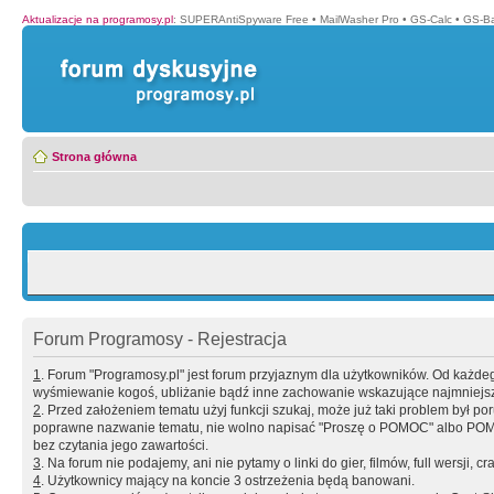
Aktualizacje na programosy.pl
:
SUPERAntiSpyware Free
•
MailWasher Pro
•
GS-Calc
•
GS-B
Strona główna
Forum Programosy - Rejestracja
1
. Forum "Programosy.pl" jest forum przyjaznym dla użytkowników. Od każd
wyśmiewanie kogoś, ubliżanie bądź inne zachowanie wskazujące najmniejszy 
2
. Przed założeniem tematu użyj funkcji szukaj, może już taki problem był 
poprawne nazwanie tematu, nie wolno napisać "Proszę o POMOC" albo POMOC
bez czytania jego zawartości.
3
. Na forum nie podajemy, ani nie pytamy o linki do gier, filmów, full wersji, cr
4
. Użytkownicy mający na koncie 3 ostrzeżenia będą banowani.