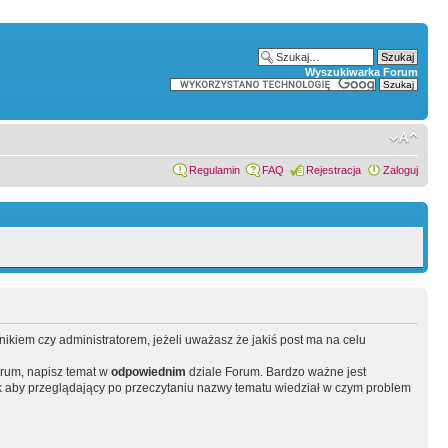
Wyszukiwarka Forum
Regulamin
FAQ
Rejestracja
Zaloguj
wnikiem czy administratorem, jeżeli uważasz że jakiś post ma na celu
orum, napisz temat w
odpowiednim
dziale Forum. Bardzo ważne jest
 aby przeglądający po przeczytaniu nazwy tematu wiedział w czym problem