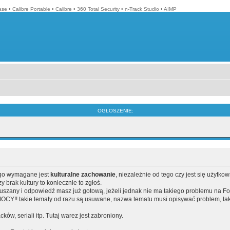
ase
•
Calibre Portable
•
Calibre
•
360 Total Security
•
n-Track Studio
•
AIMP
OGŁOSZENIE:
ego wymagane jest
kulturalne zachowanie
, niezależnie od tego czy jest się użytko
brak kultury to koniecznie to zgłoś.
poruszany i odpowiedź masz już gotową, jeżeli jednak nie ma takiego problemu na F
Y!! takie tematy od razu są usuwane, nazwa tematu musi opisywać problem, tak
acków, seriali itp. Tutaj warez jest zabroniony.