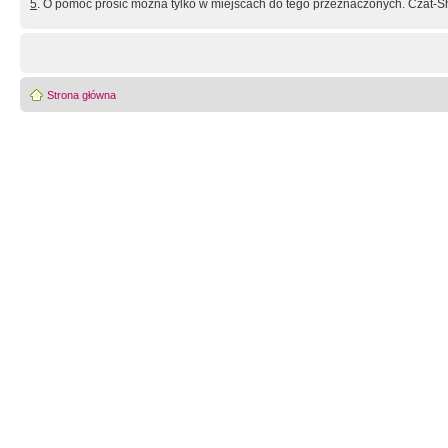
5
. O pomoc prosić można tylko w miejscach do tego przeznaczonych. Czat-Sh
Strona główna