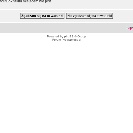
outBox takim miejscem nie jest.
Ekip
Powered by
phpBB
© Group
Forum Programosy.pl