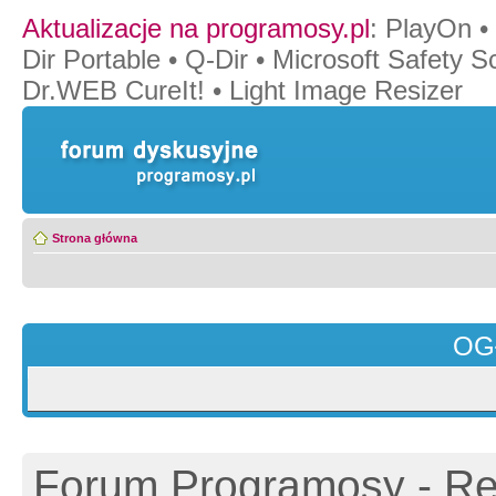
Aktualizacje na programosy.pl
:
PlayOn
•
Dir Portable
•
Q-Dir
•
Microsoft Safety S
Dr.WEB CureIt!
•
Light Image Resizer
Strona główna
OG
Forum Programosy - Rej