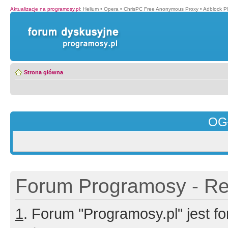
Aktualizacje na programosy.pl
:
Helium
•
Opera
•
ChrisPC Free Anonymous Proxy
•
Adblock P
Strona główna
OG
Forum Programosy - Rej
1
. Forum "Programosy.pl" jest 