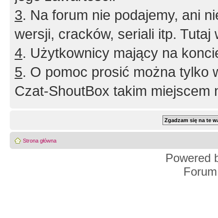
3
. Na forum nie podajemy, ani nie 
wersji, cracków, seriali itp. Tuta
4
. Użytkownicy mający na konci
5
. O pomoc prosić można tylko 
Czat-ShoutBox takim miejscem ni
Strona główna
Powered 
Forum