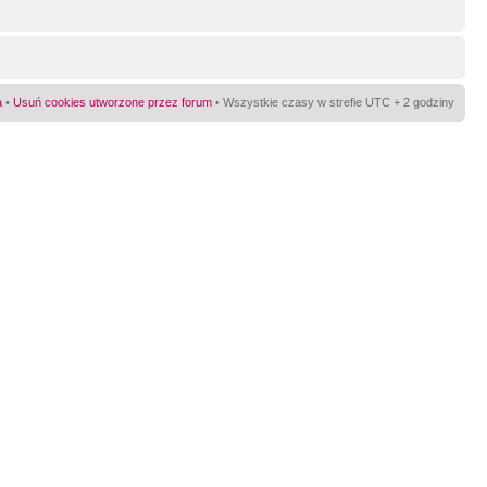
a
•
Usuń cookies utworzone przez forum
• Wszystkie czasy w strefie UTC + 2 godziny