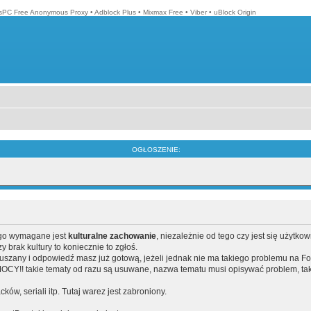
isPC Free Anonymous Proxy
•
Adblock Plus
•
Mixmax Free
•
Viber
•
uBlock Origin
OGŁOSZENIE:
ego wymagane jest
kulturalne zachowanie
, niezależnie od tego czy jest się użytko
brak kultury to koniecznie to zgłoś.
poruszany i odpowiedź masz już gotową, jeżeli jednak nie ma takiego problemu na F
Y!! takie tematy od razu są usuwane, nazwa tematu musi opisywać problem, tak
acków, seriali itp. Tutaj warez jest zabroniony.