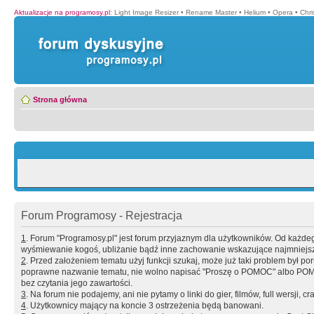
Aktualizacje na programosy.pl
:
Light Image Resizer
•
Rename Master
•
Helium
•
Opera
•
Chr
Strona główna
Forum Programosy - Rejestracja
1
. Forum "Programosy.pl" jest forum przyjaznym dla użytkowników. Od każd
wyśmiewanie kogoś, ubliżanie bądź inne zachowanie wskazujące najmniejszy 
2
. Przed założeniem tematu użyj funkcji szukaj, może już taki problem był 
poprawne nazwanie tematu, nie wolno napisać "Proszę o POMOC" albo POMOC
bez czytania jego zawartości.
3
. Na forum nie podajemy, ani nie pytamy o linki do gier, filmów, full wersji, cr
4
. Użytkownicy mający na koncie 3 ostrzeżenia będą banowani.