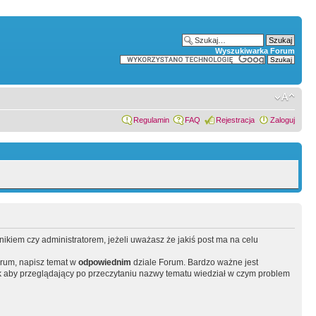
Wyszukiwarka Forum
Regulamin
FAQ
Rejestracja
Zaloguj
wnikiem czy administratorem, jeżeli uważasz że jakiś post ma na celu
orum, napisz temat w
odpowiednim
dziale Forum. Bardzo ważne jest
 aby przeglądający po przeczytaniu nazwy tematu wiedział w czym problem