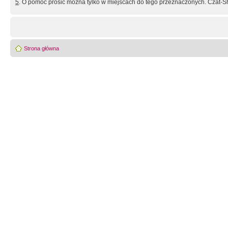
5
. O pomoc prosić można tylko w miejscach do tego przeznaczonych. Czat-Sh
Strona główna