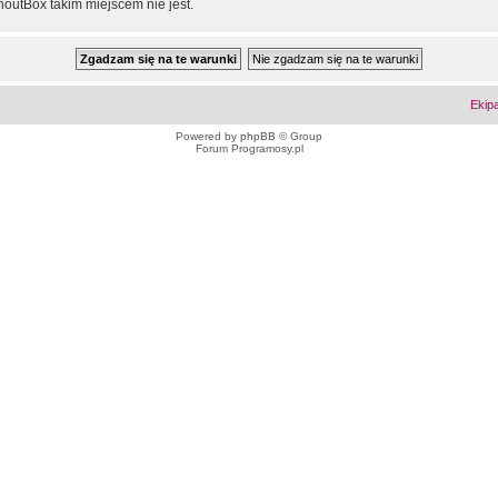
outBox takim miejscem nie jest.
Ekip
Powered by
phpBB
© Group
Forum Programosy.pl