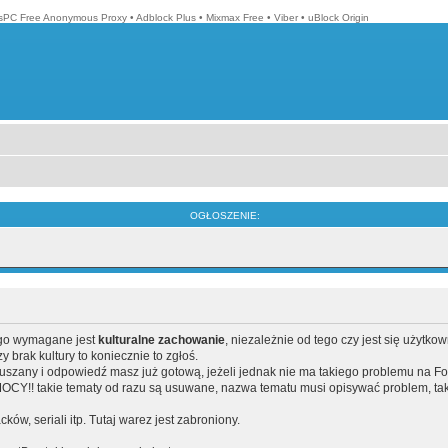
isPC Free Anonymous Proxy
•
Adblock Plus
•
Mixmax Free
•
Viber
•
uBlock Origin
OGŁOSZENIE:
ego wymagane jest
kulturalne zachowanie
, niezależnie od tego czy jest się użytko
brak kultury to koniecznie to zgłoś.
poruszany i odpowiedź masz już gotową, jeżeli jednak nie ma takiego problemu na F
Y!! takie tematy od razu są usuwane, nazwa tematu musi opisywać problem, tak
acków, seriali itp. Tutaj warez jest zabroniony.