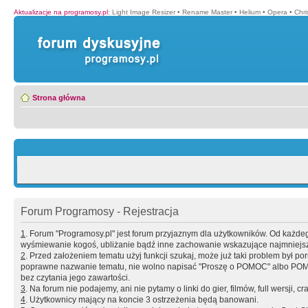
Aktualizacje na programosy.pl
:
Light Image Resizer
•
Rename Master
•
Helium
•
Opera
•
Chr
Strona główna
Forum Programosy - Rejestracja
1
. Forum "Programosy.pl" jest forum przyjaznym dla użytkowników. Od każd
wyśmiewanie kogoś, ubliżanie bądź inne zachowanie wskazujące najmniejszy 
2
. Przed założeniem tematu użyj funkcji szukaj, może już taki problem był 
poprawne nazwanie tematu, nie wolno napisać "Proszę o POMOC" albo POMOC
bez czytania jego zawartości.
3
. Na forum nie podajemy, ani nie pytamy o linki do gier, filmów, full wersji, cr
4
. Użytkownicy mający na koncie 3 ostrzeżenia będą banowani.