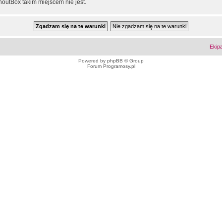
outBox takim miejscem nie jest.
Ekip
Powered by
phpBB
© Group
Forum Programosy.pl