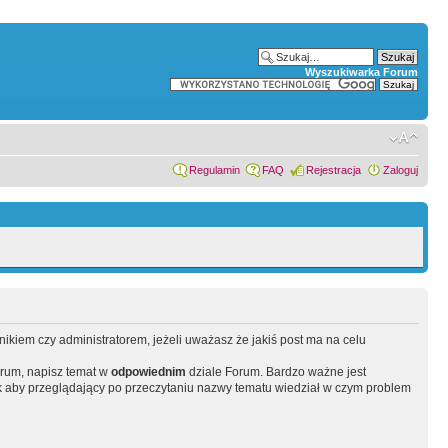
Wyszukiwarka Forum
Regulamin
FAQ
Rejestracja
Zaloguj
wnikiem czy administratorem, jeżeli uważasz że jakiś post ma na celu
orum, napisz temat w
odpowiednim
dziale Forum. Bardzo ważne jest
 aby przeglądający po przeczytaniu nazwy tematu wiedział w czym problem