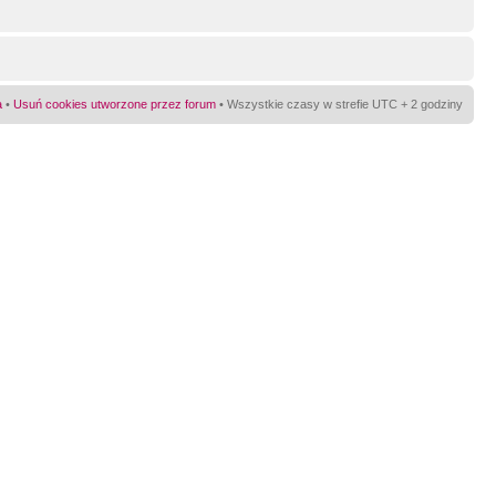
a
•
Usuń cookies utworzone przez forum
• Wszystkie czasy w strefie UTC + 2 godziny