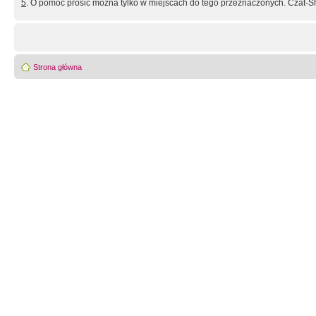
5
. O pomoc prosić można tylko w miejscach do tego przeznaczonych. Czat-Sh
Strona główna