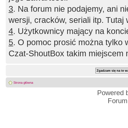
3
. Na forum nie podajemy, ani nie 
wersji, cracków, seriali itp. Tuta
4
. Użytkownicy mający na konci
5
. O pomoc prosić można tylko 
Czat-ShoutBox takim miejscem ni
Strona główna
Powered 
Forum