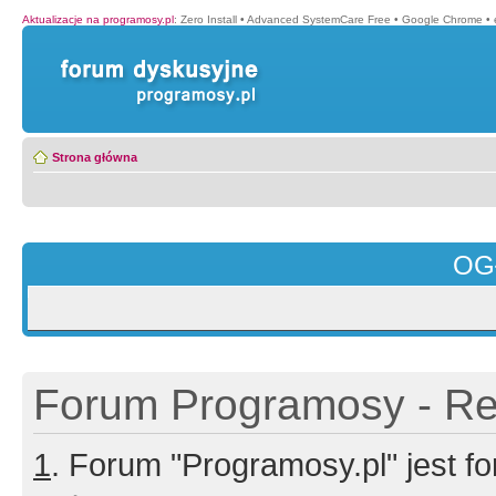
Aktualizacje na programosy.pl
:
Zero Install
•
Advanced SystemCare Free
•
Google Chrome
•
Strona główna
OG
Forum Programosy - Rej
1
. Forum "Programosy.pl" jest 