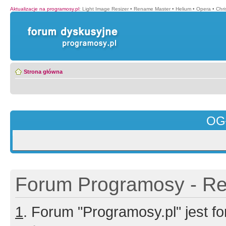
Aktualizacje na programosy.pl
:
Light Image Resizer
•
Rename Master
•
Helium
•
Opera
•
Chr
Strona główna
OG
Forum Programosy - Rej
1
. Forum "Programosy.pl" jest 