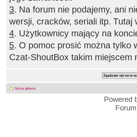
3
. Na forum nie podajemy, ani nie 
wersji, cracków, seriali itp. Tuta
4
. Użytkownicy mający na konci
5
. O pomoc prosić można tylko 
Czat-ShoutBox takim miejscem ni
Strona główna
Powered 
Forum