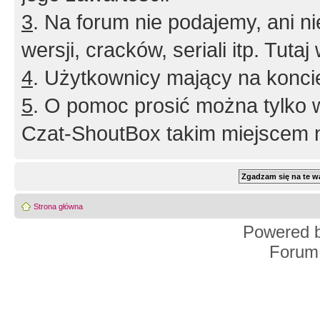
3
. Na forum nie podajemy, ani nie 
wersji, cracków, seriali itp. Tuta
4
. Użytkownicy mający na konci
5
. O pomoc prosić można tylko 
Czat-ShoutBox takim miejscem ni
Strona główna
Powered 
Forum