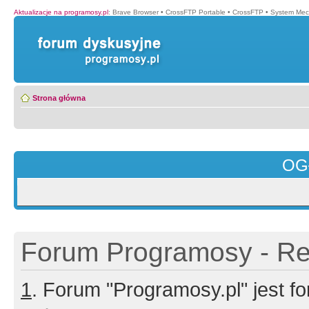
Aktualizacje na programosy.pl
:
Brave Browser
•
CrossFTP Portable
•
CrossFTP
•
System Mec
Strona główna
OG
Forum Programosy - Rej
1
. Forum "Programosy.pl" jest 