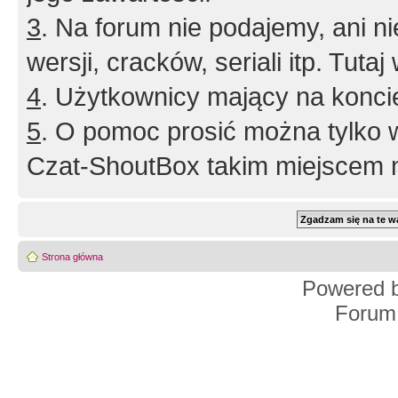
3
. Na forum nie podajemy, ani nie 
wersji, cracków, seriali itp. Tuta
4
. Użytkownicy mający na konci
5
. O pomoc prosić można tylko 
Czat-ShoutBox takim miejscem ni
Strona główna
Powered 
Forum