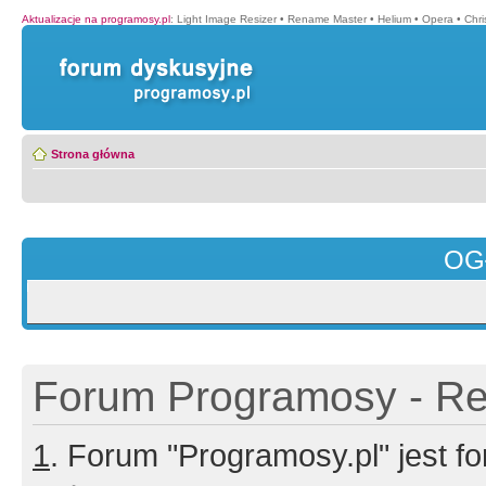
Aktualizacje na programosy.pl
:
Light Image Resizer
•
Rename Master
•
Helium
•
Opera
•
Chr
Strona główna
OG
Forum Programosy - Rej
1
. Forum "Programosy.pl" jest 