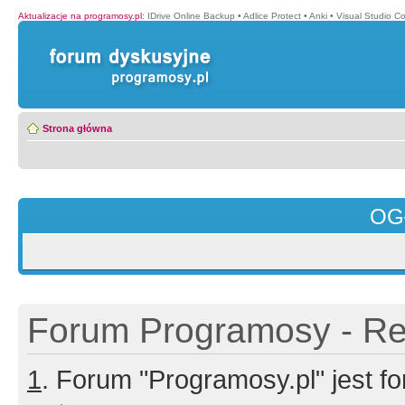
Aktualizacje na programosy.pl
:
IDrive Online Backup
•
Adlice Protect
•
Anki
•
Visual Studio C
Strona główna
OG
Forum Programosy - Rej
1
. Forum "Programosy.pl" jest 