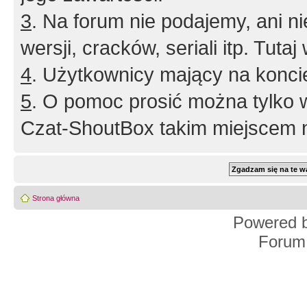
3
. Na forum nie podajemy, ani nie 
wersji, cracków, seriali itp. Tuta
4
. Użytkownicy mający na konci
5
. O pomoc prosić można tylko 
Czat-ShoutBox takim miejscem ni
Strona główna
Powered 
Forum