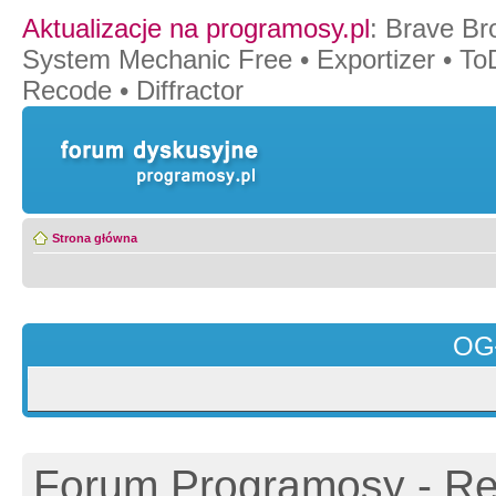
Aktualizacje na programosy.pl
:
Brave Br
System Mechanic Free
•
Exportizer
•
To
Recode
•
Diffractor
Strona główna
OG
Forum Programosy - Rej