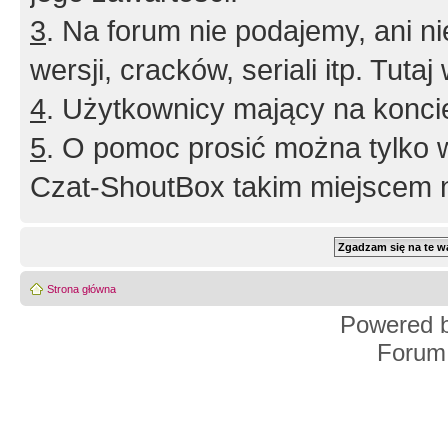
3
. Na forum nie podajemy, ani nie 
wersji, cracków, seriali itp. Tuta
4
. Użytkownicy mający na konci
5
. O pomoc prosić można tylko 
Czat-ShoutBox takim miejscem ni
Strona główna
Powered 
Forum