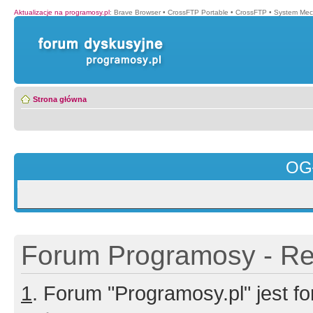
Aktualizacje na programosy.pl
:
Brave Browser
•
CrossFTP Portable
•
CrossFTP
•
System Mec
Strona główna
OG
Forum Programosy - Rej
1
. Forum "Programosy.pl" jest 