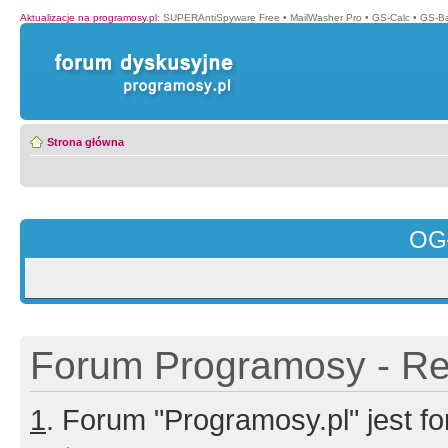
Aktualizacje na programosy.pl
:
SUPERAntiSpyware Free
•
MailWasher Pro
•
GS-Calc
•
GS-B
Strona główna
OG
Forum Programosy - Rej
1
. Forum "Programosy.pl" jest 