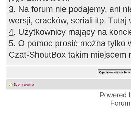
3
. Na forum nie podajemy, ani nie 
wersji, cracków, seriali itp. Tuta
4
. Użytkownicy mający na konci
5
. O pomoc prosić można tylko 
Czat-ShoutBox takim miejscem ni
Strona główna
Powered 
Forum