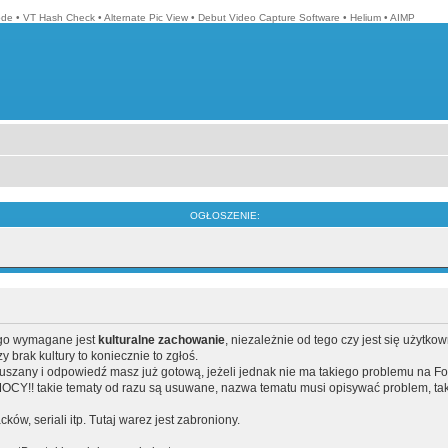
ode
•
VT Hash Check
•
Alternate Pic View
•
Debut Video Capture Software
•
Helium
•
AIMP
OGŁOSZENIE:
ego wymagane jest
kulturalne zachowanie
, niezależnie od tego czy jest się użytko
brak kultury to koniecznie to zgłoś.
poruszany i odpowiedź masz już gotową, jeżeli jednak nie ma takiego problemu na F
Y!! takie tematy od razu są usuwane, nazwa tematu musi opisywać problem, tak
acków, seriali itp. Tutaj warez jest zabroniony.