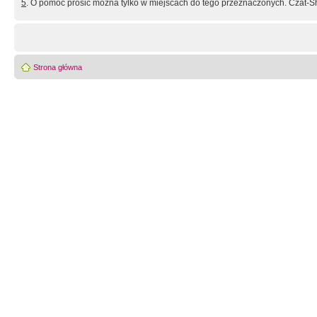
5
. O pomoc prosić można tylko w miejscach do tego przeznaczonych. Czat-Sh
Strona główna