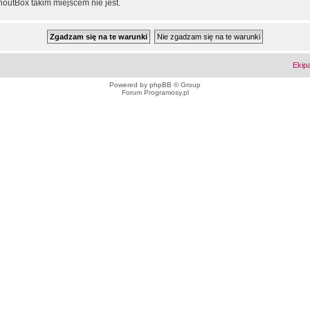
outBox takim miejscem nie jest.
Ekip
Powered by
phpBB
© Group
Forum Programosy.pl