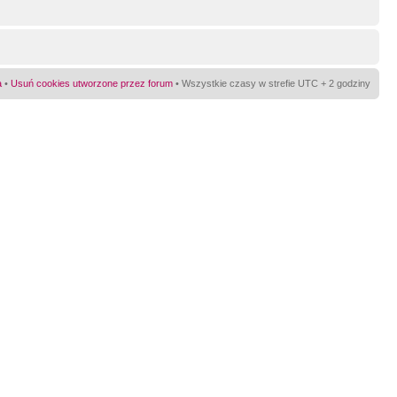
a
•
Usuń cookies utworzone przez forum
• Wszystkie czasy w strefie UTC + 2 godziny