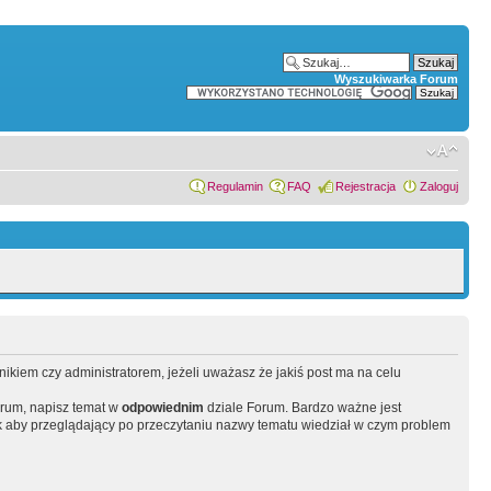
Wyszukiwarka Forum
Regulamin
FAQ
Rejestracja
Zaloguj
wnikiem czy administratorem, jeżeli uważasz że jakiś post ma na celu
orum, napisz temat w
odpowiednim
dziale Forum. Bardzo ważne jest
 aby przeglądający po przeczytaniu nazwy tematu wiedział w czym problem