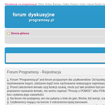
Aktualizacje na programosy.pl
:
IDrive Online Backup
•
Adlice Protect
•
Anki
•
Visual Studio C
Strona główna
Forum Programosy - Rejestracja
1
. Forum "Programosy.pl" jest forum przyjaznym dla użytkowników. Od każd
wyśmiewanie kogoś, ubliżanie bądź inne zachowanie wskazujące najmniejszy 
2
. Przed założeniem tematu użyj funkcji szukaj, może już taki problem był 
poprawne nazwanie tematu, nie wolno napisać "Proszę o POMOC" albo POMOC
bez czytania jego zawartości.
3
. Na forum nie podajemy, ani nie pytamy o linki do gier, filmów, full wersji, cr
4
. Użytkownicy mający na koncie 3 ostrzeżenia będą banowani.