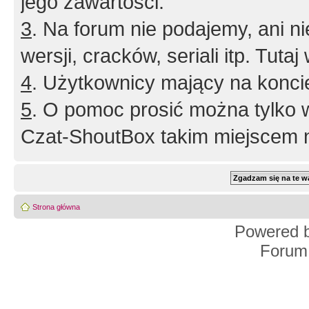
jego zawartości.
3
. Na forum nie podajemy, ani nie 
wersji, cracków, seriali itp. Tuta
4
. Użytkownicy mający na konci
5
. O pomoc prosić można tylko 
Czat-ShoutBox takim miejscem ni
Strona główna
Powered 
Forum