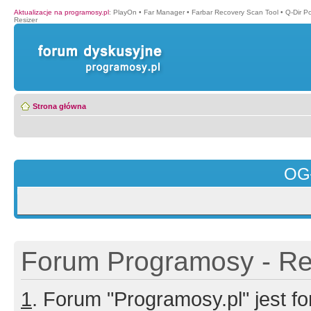
Aktualizacje na programosy.pl
:
PlayOn
•
Far Manager
•
Farbar Recovery Scan Tool
•
Q-Dir P
Resizer
Strona główna
OG
Forum Programosy - Rej
1
. Forum "Programosy.pl" jest 