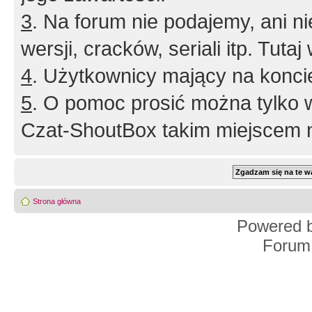
3
. Na forum nie podajemy, ani nie 
wersji, cracków, seriali itp. Tuta
4
. Użytkownicy mający na konci
5
. O pomoc prosić można tylko 
Czat-ShoutBox takim miejscem ni
Strona główna
Powered 
Forum