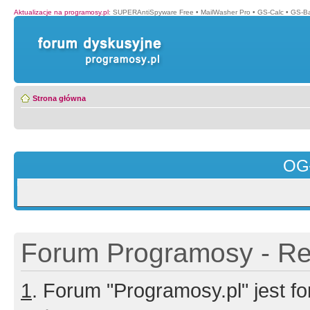
Aktualizacje na programosy.pl
:
SUPERAntiSpyware Free
•
MailWasher Pro
•
GS-Calc
•
GS-B
Strona główna
OG
Forum Programosy - Rej
1
. Forum "Programosy.pl" jest 