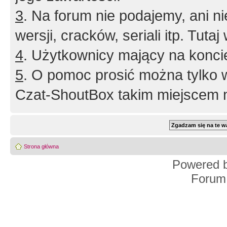
3
. Na forum nie podajemy, ani nie 
wersji, cracków, seriali itp. Tuta
4
. Użytkownicy mający na konci
5
. O pomoc prosić można tylko 
Czat-ShoutBox takim miejscem ni
Strona główna
Powered 
Forum