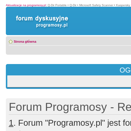
Aktualizacje na programosy.pl
:
Q-Dir Portable
•
Q-Dir
•
Microsoft Safety Scanner
•
Kaspersky 
Strona główna
OG
Forum Programosy - Rej
1
. Forum "Programosy.pl" jest 