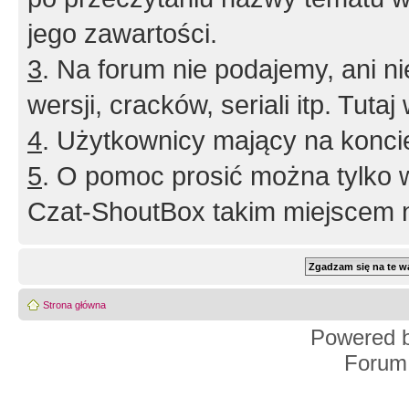
jego zawartości.
3
. Na forum nie podajemy, ani nie 
wersji, cracków, seriali itp. Tuta
4
. Użytkownicy mający na konci
5
. O pomoc prosić można tylko 
Czat-ShoutBox takim miejscem ni
Strona główna
Powered 
Forum