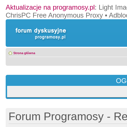
Aktualizacje na programosy.pl
:
Light Ima
ChrisPC Free Anonymous Proxy
•
Adblo
Strona główna
OG
Forum Programosy - Rej