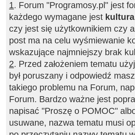
1
. Forum "Programosy.pl" jest 
każdego wymagane jest
kultur
czy jest się użytkownikiem czy a
post ma na celu wyśmiewanie ko
wskazujące najmniejszy brak kult
2
. Przed założeniem tematu użyj 
był poruszany i odpowiedź masz 
takiego problemu na Forum, nap
Forum. Bardzo ważne jest popra
napisać "Proszę o POMOC" albo
usuwane, nazwa tematu musi opi
po przeczytaniu nazwy tematu w