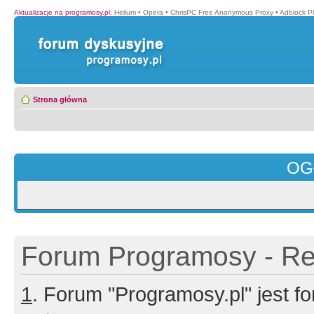
Aktualizacje na programosy.pl
:
Helium
•
Opera
•
ChrisPC Free Anonymous Proxy
•
Adblock P
Strona główna
OG
Forum Programosy - Rej
1
. Forum "Programosy.pl" jest 