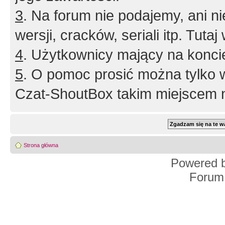
3
. Na forum nie podajemy, ani nie 
wersji, cracków, seriali itp. Tuta
4
. Użytkownicy mający na konci
5
. O pomoc prosić można tylko 
Czat-ShoutBox takim miejscem ni
Strona główna
Powered 
Forum