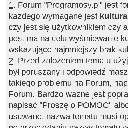
1
. Forum "Programosy.pl" jest 
każdego wymagane jest
kultur
czy jest się użytkownikiem czy a
post ma na celu wyśmiewanie ko
wskazujące najmniejszy brak kult
2
. Przed założeniem tematu użyj 
był poruszany i odpowiedź masz 
takiego problemu na Forum, nap
Forum. Bardzo ważne jest popra
napisać "Proszę o POMOC" albo
usuwane, nazwa tematu musi opi
po przeczytaniu nazwy tematu w