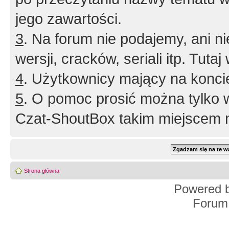
jego zawartości.
3
. Na forum nie podajemy, ani nie 
wersji, cracków, seriali itp. Tuta
4
. Użytkownicy mający na konci
5
. O pomoc prosić można tylko 
Czat-ShoutBox takim miejscem ni
Strona główna
Powered 
Forum