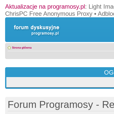
Aktualizacje na programosy.pl
:
Light Ima
ChrisPC Free Anonymous Proxy
•
Adblo
Strona główna
OG
Forum Programosy - Rej