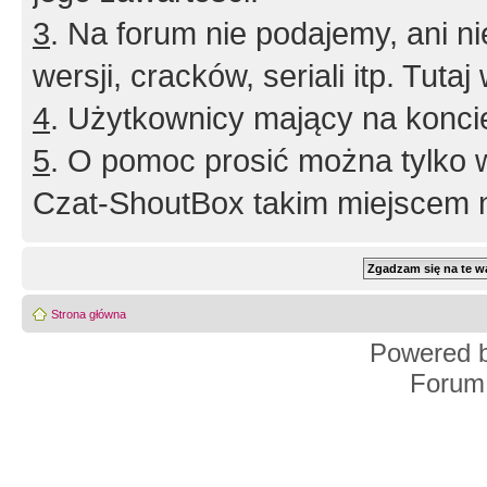
3
. Na forum nie podajemy, ani nie 
wersji, cracków, seriali itp. Tuta
4
. Użytkownicy mający na konci
5
. O pomoc prosić można tylko 
Czat-ShoutBox takim miejscem ni
Strona główna
Powered 
Forum