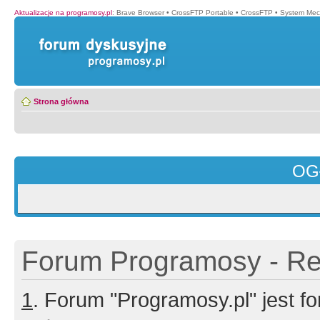
Aktualizacje na programosy.pl
:
Brave Browser
•
CrossFTP Portable
•
CrossFTP
•
System Mec
Strona główna
OG
Forum Programosy - Rej
1
. Forum "Programosy.pl" jest 