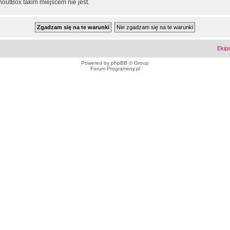
outBox takim miejscem nie jest.
Ekip
Powered by
phpBB
© Group
Forum Programosy.pl