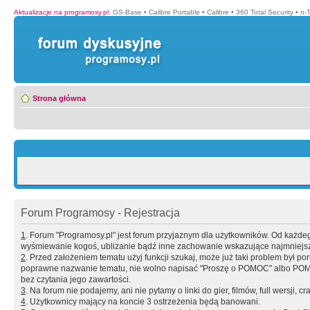
Aktualizacje na programosy.pl
:
GS-Base
•
Calibre Portable
•
Calibre
•
360 Total Security
•
n-
Strona główna
Forum Programosy - Rejestracja
1
. Forum "Programosy.pl" jest forum przyjaznym dla użytkowników. Od każd
wyśmiewanie kogoś, ubliżanie bądź inne zachowanie wskazujące najmniejszy 
2
. Przed założeniem tematu użyj funkcji szukaj, może już taki problem był 
poprawne nazwanie tematu, nie wolno napisać "Proszę o POMOC" albo POMOC
bez czytania jego zawartości.
3
. Na forum nie podajemy, ani nie pytamy o linki do gier, filmów, full wersji, cr
4
. Użytkownicy mający na koncie 3 ostrzeżenia będą banowani.