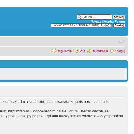
Wyszukiwarka Forum
Regulamin
FAQ
Rejestracja
Zaloguj
wnikiem czy administratorem, jeżeli uważasz że jakiś post ma na celu
orum, napisz temat w
odpowiednim
dziale Forum. Bardzo ważne jest
 aby przeglądający po przeczytaniu nazwy tematu wiedział w czym problem