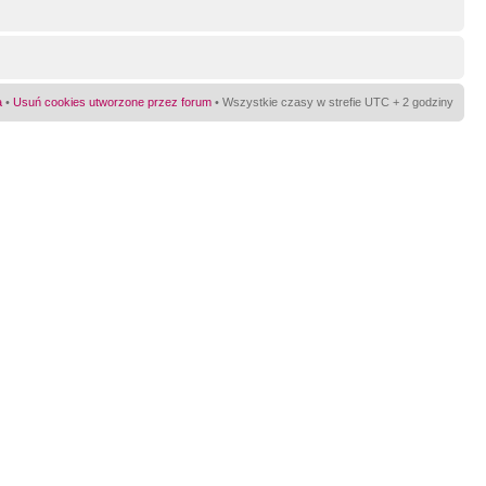
a
•
Usuń cookies utworzone przez forum
• Wszystkie czasy w strefie UTC + 2 godziny