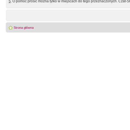
5
. O pomoc prosić można tylko w miejscach do tego przeznaczonych. Czat-Sh
Strona główna