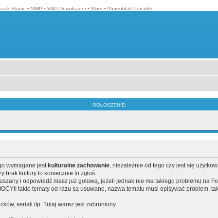
Track Studio
•
AIMP
•
VSO Downloader
•
Viber
•
Ahnenblatt Portable
OGŁOSZENIE:
ego wymagane jest
kulturalne zachowanie
, niezależnie od tego czy jest się użytko
brak kultury to koniecznie to zgłoś.
poruszany i odpowiedź masz już gotową, jeżeli jednak nie ma takiego problemu na F
Y!! takie tematy od razu są usuwane, nazwa tematu musi opisywać problem, tak
acków, seriali itp. Tutaj warez jest zabroniony.