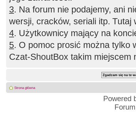
3
. Na forum nie podajemy, ani nie 
wersji, cracków, seriali itp. Tuta
4
. Użytkownicy mający na konci
5
. O pomoc prosić można tylko 
Czat-ShoutBox takim miejscem ni
Strona główna
Powered 
Forum