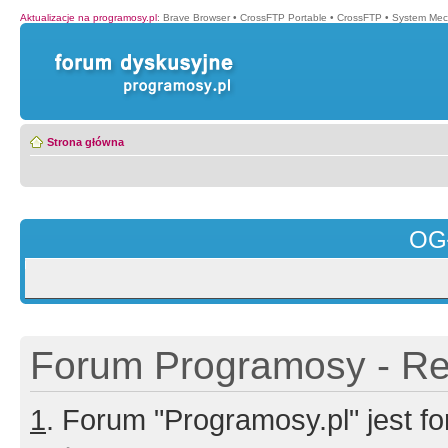
Aktualizacje na programosy.pl
:
Brave Browser
•
CrossFTP Portable
•
CrossFTP
•
System Mec
Strona główna
OG
Forum Programosy - Rej
1
. Forum "Programosy.pl" jest 