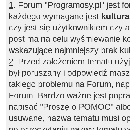
1
. Forum "Programosy.pl" jest 
każdego wymagane jest
kultur
czy jest się użytkownikiem czy a
post ma na celu wyśmiewanie ko
wskazujące najmniejszy brak kult
2
. Przed założeniem tematu użyj 
był poruszany i odpowiedź masz 
takiego problemu na Forum, nap
Forum. Bardzo ważne jest popra
napisać "Proszę o POMOC" albo
usuwane, nazwa tematu musi opi
po przeczytaniu nazwy tematu w