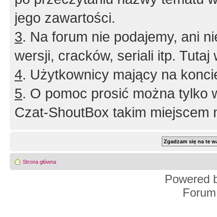
jego zawartości.
3
. Na forum nie podajemy, ani nie 
wersji, cracków, seriali itp. Tuta
4
. Użytkownicy mający na konci
5
. O pomoc prosić można tylko 
Czat-ShoutBox takim miejscem ni
Strona główna
Powered 
Forum