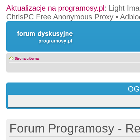
Aktualizacje na programosy.pl
:
Light Ima
ChrisPC Free Anonymous Proxy
•
Adblo
Strona główna
OG
Forum Programosy - Rej