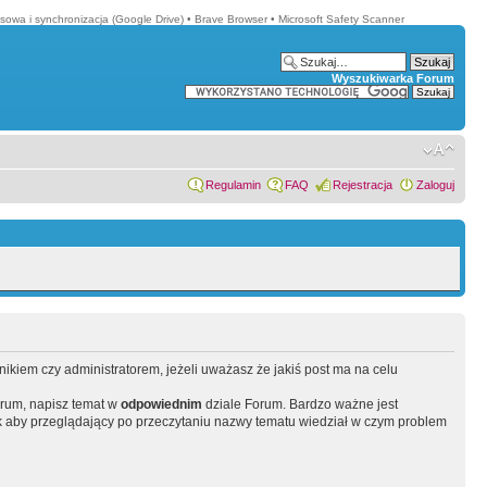
sowa i synchronizacja (Google Drive)
•
Brave Browser
•
Microsoft Safety Scanner
Wyszukiwarka Forum
Regulamin
FAQ
Rejestracja
Zaloguj
wnikiem czy administratorem, jeżeli uważasz że jakiś post ma na celu
orum, napisz temat w
odpowiednim
dziale Forum. Bardzo ważne jest
 aby przeglądający po przeczytaniu nazwy tematu wiedział w czym problem