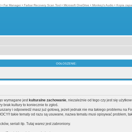
d
•
Far Manager
•
Farbar Recovery Scan Tool
•
Microsoft OneDrive
•
Monkey′s Audio
•
Kopia zapa
OGŁOSZENIE:
ego wymagane jest
kulturalne zachowanie
, niezależnie od tego czy jest się użytko
brak kultury to koniecznie to zgłoś.
poruszany i odpowiedź masz już gotową, jeżeli jednak nie ma takiego problemu na F
Y!! takie tematy od razu są usuwane, nazwa tematu musi opisywać problem, tak
acków, seriali itp. Tutaj warez jest zabroniony.