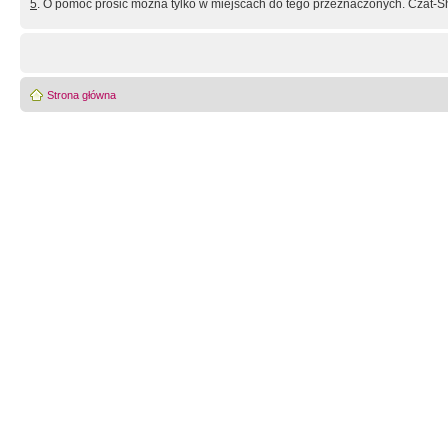
5
. O pomoc prosić można tylko w miejscach do tego przeznaczonych. Czat-Sh
Strona główna