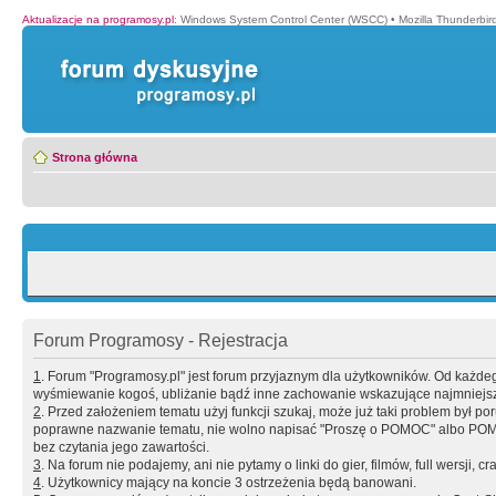
Aktualizacje na programosy.pl
:
Windows System Control Center (WSCC)
•
Mozilla Thunderbir
Strona główna
Forum Programosy - Rejestracja
1
. Forum "Programosy.pl" jest forum przyjaznym dla użytkowników. Od każd
wyśmiewanie kogoś, ubliżanie bądź inne zachowanie wskazujące najmniejszy 
2
. Przed założeniem tematu użyj funkcji szukaj, może już taki problem był 
poprawne nazwanie tematu, nie wolno napisać "Proszę o POMOC" albo POMOC
bez czytania jego zawartości.
3
. Na forum nie podajemy, ani nie pytamy o linki do gier, filmów, full wersji, cr
4
. Użytkownicy mający na koncie 3 ostrzeżenia będą banowani.