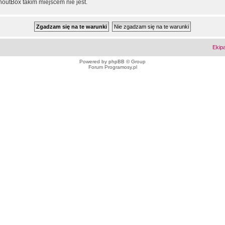
outBox takim miejscem nie jest.
Ekip
Powered by
phpBB
© Group
Forum Programosy.pl