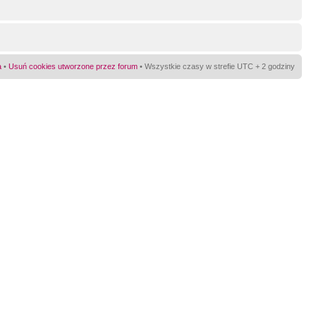
a
•
Usuń cookies utworzone przez forum
• Wszystkie czasy w strefie UTC + 2 godziny