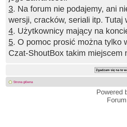
3
. Na forum nie podajemy, ani nie 
wersji, cracków, seriali itp. Tuta
4
. Użytkownicy mający na konci
5
. O pomoc prosić można tylko 
Czat-ShoutBox takim miejscem ni
Strona główna
Powered 
Forum