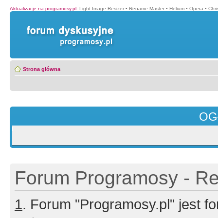
Aktualizacje na programosy.pl
:
Light Image Resizer
•
Rename Master
•
Helium
•
Opera
•
Chr
Strona główna
OG
Forum Programosy - Rej
1
. Forum "Programosy.pl" jest 