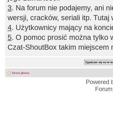
3
. Na forum nie podajemy, ani nie 
wersji, cracków, seriali itp. Tuta
4
. Użytkownicy mający na konci
5
. O pomoc prosić można tylko 
Czat-ShoutBox takim miejscem ni
Strona główna
Powered 
Forum