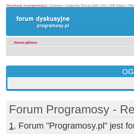
Aktualizacje na programosy.pl
:
Chromium
•
Kaspersky Rescue Disk
•
Vim
•
USB Raptor
•
Web
Strona główna
OG
Forum Programosy - Rej
1
. Forum "Programosy.pl" jest 