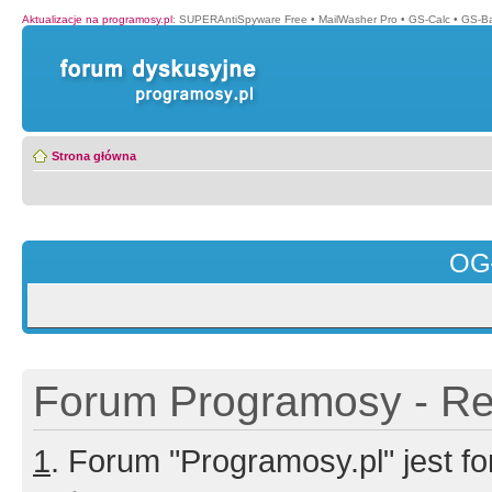
Aktualizacje na programosy.pl
:
SUPERAntiSpyware Free
•
MailWasher Pro
•
GS-Calc
•
GS-B
Strona główna
OG
Forum Programosy - Rej
1
. Forum "Programosy.pl" jest 