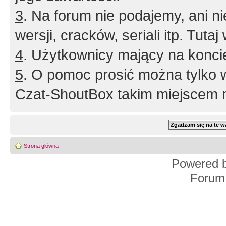
3
. Na forum nie podajemy, ani nie 
wersji, cracków, seriali itp. Tuta
4
. Użytkownicy mający na konci
5
. O pomoc prosić można tylko 
Czat-ShoutBox takim miejscem ni
Strona główna
Powered 
Forum