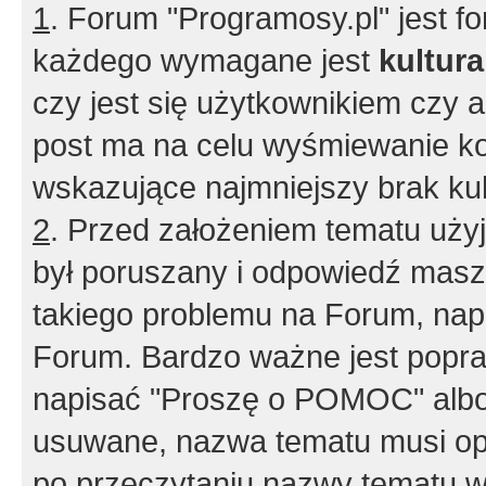
1
. Forum "Programosy.pl" jest 
każdego wymagane jest
kultur
czy jest się użytkownikiem czy a
post ma na celu wyśmiewanie ko
wskazujące najmniejszy brak kult
2
. Przed założeniem tematu użyj 
był poruszany i odpowiedź masz 
takiego problemu na Forum, nap
Forum. Bardzo ważne jest popra
napisać "Proszę o POMOC" albo
usuwane, nazwa tematu musi opi
po przeczytaniu nazwy tematu w