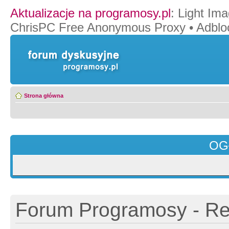
Aktualizacje na programosy.pl
:
Light Ima
ChrisPC Free Anonymous Proxy
•
Adblo
Strona główna
OG
Forum Programosy - Rej