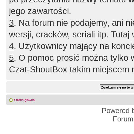
jego zawartości.
3
. Na forum nie podajemy, ani nie 
wersji, cracków, seriali itp. Tuta
4
. Użytkownicy mający na konci
5
. O pomoc prosić można tylko 
Czat-ShoutBox takim miejscem ni
Strona główna
Powered 
Forum