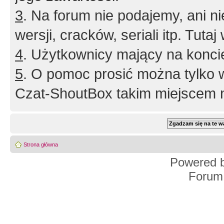
3
. Na forum nie podajemy, ani nie 
wersji, cracków, seriali itp. Tuta
4
. Użytkownicy mający na konci
5
. O pomoc prosić można tylko 
Czat-ShoutBox takim miejscem ni
Strona główna
Powered 
Forum