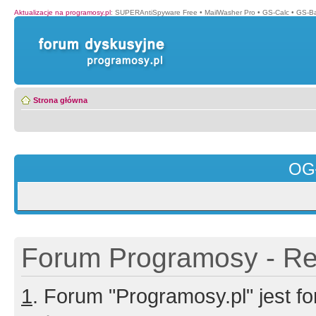
Aktualizacje na programosy.pl
:
SUPERAntiSpyware Free
•
MailWasher Pro
•
GS-Calc
•
GS-B
Strona główna
OG
Forum Programosy - Rej
1
. Forum "Programosy.pl" jest 