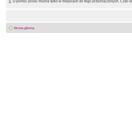
5
. O pomoc prosić można tylko w miejscach do tego przeznaczonych. Czat-Sh
Strona główna