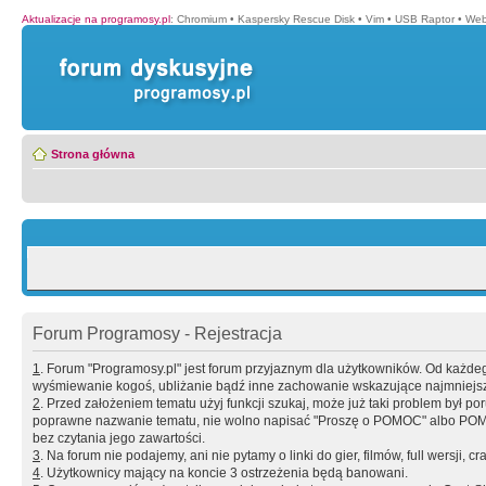
Aktualizacje na programosy.pl
:
Chromium
•
Kaspersky Rescue Disk
•
Vim
•
USB Raptor
•
Web
Strona główna
Forum Programosy - Rejestracja
1
. Forum "Programosy.pl" jest forum przyjaznym dla użytkowników. Od każd
wyśmiewanie kogoś, ubliżanie bądź inne zachowanie wskazujące najmniejszy 
2
. Przed założeniem tematu użyj funkcji szukaj, może już taki problem był 
poprawne nazwanie tematu, nie wolno napisać "Proszę o POMOC" albo POMOC
bez czytania jego zawartości.
3
. Na forum nie podajemy, ani nie pytamy o linki do gier, filmów, full wersji, cr
4
. Użytkownicy mający na koncie 3 ostrzeżenia będą banowani.