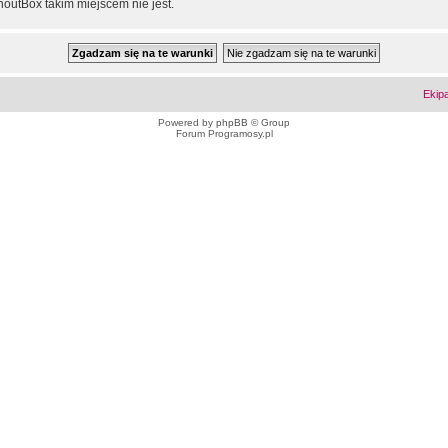
outBox takim miejscem nie jest.
Ekip
Powered by
phpBB
© Group
Forum Programosy.pl