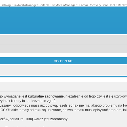
Catalog
•
tinyMediaManager Portable
•
tinyMediaManager
•
Farbar Recovery Scan Tool
•
Monkey
OGŁOSZENIE:
ego wymagane jest
kulturalne zachowanie
, niezależnie od tego czy jest się użytko
brak kultury to koniecznie to zgłoś.
poruszany i odpowiedź masz już gotową, jeżeli jednak nie ma takiego problemu na F
Y!! takie tematy od razu są usuwane, nazwa tematu musi opisywać problem, tak
acków, seriali itp. Tutaj warez jest zabroniony.