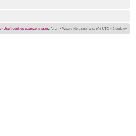
a
•
Usuń cookies utworzone przez forum
• Wszystkie czasy w strefie UTC + 2 godziny