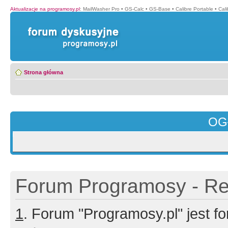
Aktualizacje na programosy.pl
:
MailWasher Pro
•
GS-Calc
•
GS-Base
•
Calibre Portable
•
Cali
Strona główna
OG
Forum Programosy - Rej
1
. Forum "Programosy.pl" jest 