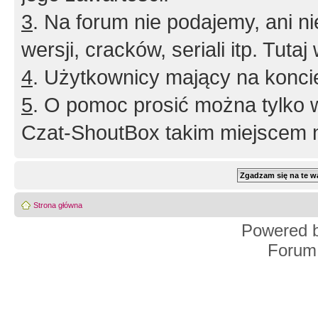
3
. Na forum nie podajemy, ani nie 
wersji, cracków, seriali itp. Tuta
4
. Użytkownicy mający na konci
5
. O pomoc prosić można tylko 
Czat-ShoutBox takim miejscem ni
Strona główna
Powered 
Forum