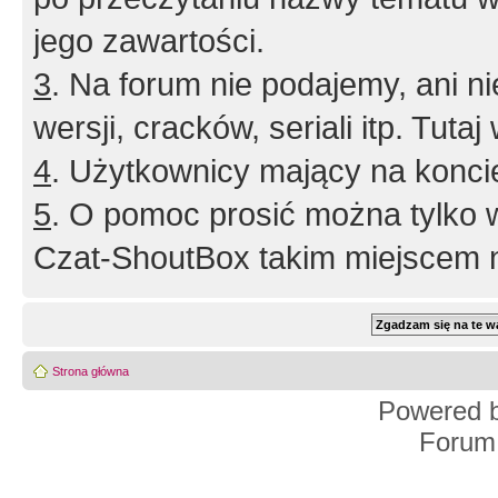
jego zawartości.
3
. Na forum nie podajemy, ani nie 
wersji, cracków, seriali itp. Tuta
4
. Użytkownicy mający na konci
5
. O pomoc prosić można tylko 
Czat-ShoutBox takim miejscem ni
Strona główna
Powered 
Forum