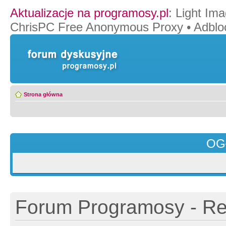
Aktualizacje na programosy.pl
:
Light Ima
ChrisPC Free Anonymous Proxy
•
Adblo
Strona główna
OG
Forum Programosy - Rej