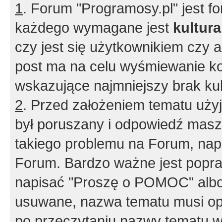
1
. Forum "Programosy.pl" jest 
każdego wymagane jest
kultur
czy jest się użytkownikiem czy a
post ma na celu wyśmiewanie ko
wskazujące najmniejszy brak kult
2
. Przed założeniem tematu użyj 
był poruszany i odpowiedź masz 
takiego problemu na Forum, nap
Forum. Bardzo ważne jest popra
napisać "Proszę o POMOC" albo
usuwane, nazwa tematu musi opi
po przeczytaniu nazwy tematu w