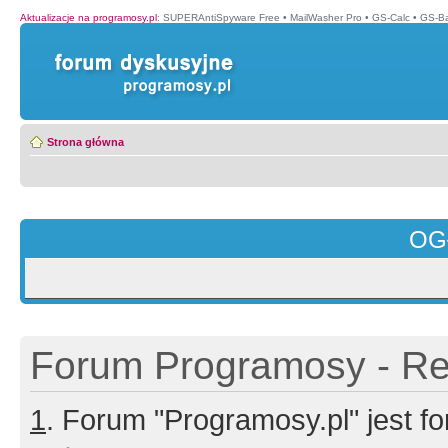
Aktualizacje na programosy.pl
:
SUPERAntiSpyware Free
•
MailWasher Pro
•
GS-Calc
•
GS-B
Strona główna
OG
Forum Programosy - Rej
1
. Forum "Programosy.pl" jest 