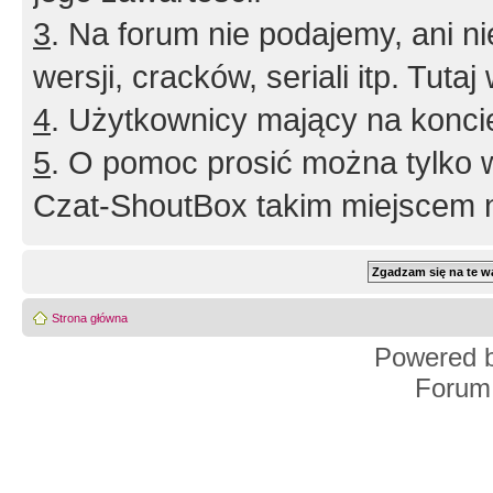
3
. Na forum nie podajemy, ani nie 
wersji, cracków, seriali itp. Tuta
4
. Użytkownicy mający na konci
5
. O pomoc prosić można tylko 
Czat-ShoutBox takim miejscem ni
Strona główna
Powered 
Forum