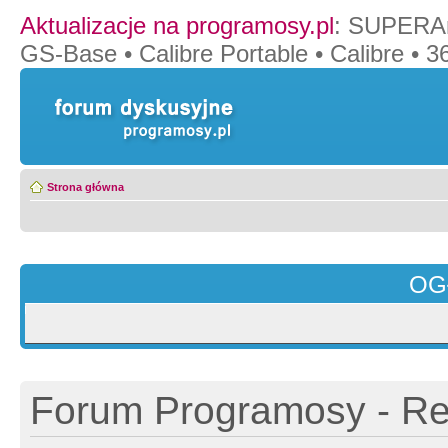
Aktualizacje na programosy.pl
:
SUPERAn
GS-Base
•
Calibre Portable
•
Calibre
•
36
Strona główna
OG
Forum Programosy - Rej