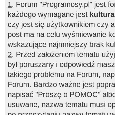
1
. Forum "Programosy.pl" jest 
każdego wymagane jest
kultur
czy jest się użytkownikiem czy a
post ma na celu wyśmiewanie ko
wskazujące najmniejszy brak kult
2
. Przed założeniem tematu użyj 
był poruszany i odpowiedź masz 
takiego problemu na Forum, nap
Forum. Bardzo ważne jest popra
napisać "Proszę o POMOC" albo
usuwane, nazwa tematu musi opi
po przeczytaniu nazwy tematu w