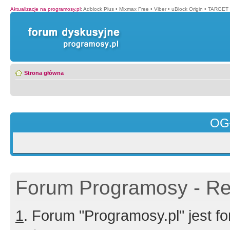
Aktualizacje na programosy.pl
:
Adblock Plus
•
Mixmax Free
•
Viber
•
uBlock Origin
•
TARGET 
Strona główna
OG
Forum Programosy - Rej
1
. Forum "Programosy.pl" jest 