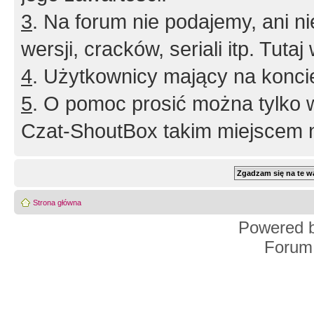
3
. Na forum nie podajemy, ani nie 
wersji, cracków, seriali itp. Tuta
4
. Użytkownicy mający na konci
5
. O pomoc prosić można tylko 
Czat-ShoutBox takim miejscem ni
Strona główna
Powered 
Forum