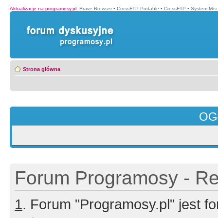
Aktualizacje na programosy.pl
:
Brave Browser
•
CrossFTP Portable
•
CrossFTP
•
System Mec
Strona główna
OG
Forum Programosy - Rej
1
. Forum "Programosy.pl" jest 