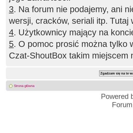
3
. Na forum nie podajemy, ani nie 
wersji, cracków, seriali itp. Tuta
4
. Użytkownicy mający na konci
5
. O pomoc prosić można tylko 
Czat-ShoutBox takim miejscem ni
Strona główna
Powered 
Forum