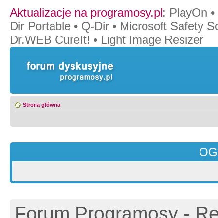
Aktualizacje na programosy.pl
:
PlayOn
•
Dir Portable
•
Q-Dir
•
Microsoft Safety S
Dr.WEB CureIt!
•
Light Image Resizer
Strona główna
OG
Forum Programosy - Rej